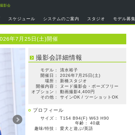
子撮影会
プ
スケジュール
システムのご案内
スタジオ
モデル募
26年7月25日(土)開催
撮影会詳細情報
モデル：
清水裕子
開催日：
2026年7月25日(土)
場所：
新橋スタジオ
開催内容：
ヌード撮影会・ポーズフリー
オプション：
動画撮影4,400円
その他：
サインOK / ツーショットOK
プロフィール
サイズ：
T154 B94(F) W63 H90
年齢：
40歳
趣味/特技：
愛犬と遊ぶ/英語