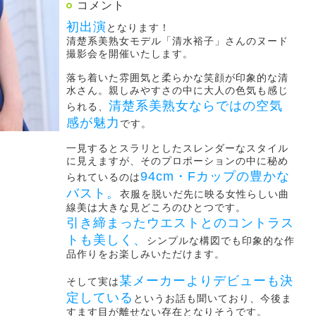
コメント
初出演
となります！
清楚系美熟女モデル「清水裕子」さんのヌード
撮影会を開催いたします。
落ち着いた雰囲気と柔らかな笑顔が印象的な清
水さん。親しみやすさの中に大人の色気も感じ
清楚系美熟女ならではの空気
られる、
感が魅力
です。
一見するとスラリとしたスレンダーなスタイル
に見えますが、そのプロポーションの中に秘め
94cm・Fカップの豊かな
られているのは
バスト。
衣服を脱いだ先に映る女性らしい曲
線美は大きな見どころのひとつです。
引き締まったウエストとのコントラス
トも美しく、
シンプルな構図でも印象的な作
品作りをお楽しみいただけます。
某メーカーよりデビューも決
そして実は
定している
というお話も聞いており、今後ま
すます目が離せない存在となりそうです。