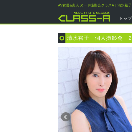
AV女優&素人 ヌード撮影会クラスA｜清水裕
トッ
清水裕子 個人撮影会 20