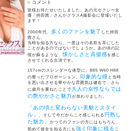
コメント
皆様お待たせいたしました、あの元セクシー女
優「持田茜」さんがクラスA撮影会に登場いたし
ます！
多くのファンを魅了
2000年代、
した持田
茜さん。
当時を知る方なら、一度はその名前を耳にした
ことがあるのではないでしょうか。あの頃の記
懐かしさと高揚感
憶が蘇るような、
を感じ
させてくれる出演です。
157cmのスレンダーな体型に、B85 W60 H88
印象的な瞳
の整ったプロポーション。
と当時
を思い出させる華やかな雰囲気は健在で、さら
大人の女性ならでは
に歳月を重ねたことで
の艶やかさと魅力
が加わりました。
「あの頃と変わらない美貌とスタイ
ル」
円熟し
、そして今だからこそ感じられる
た魅力。
かつてのファンの方にはもちろん、
強く印象に残る
初めて彼女を知る方にも
こ