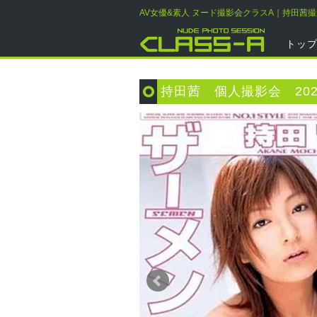
AV女優&素人 ヌード撮影会クラスA｜持田茜
トッ
持田茜 個人撮影会 202