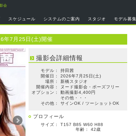
撮影会
プ
スケジュール
システムのご案内
スタジオ
モデル募
6年7月25日(土)開催
撮影会詳細情報
モデル：
持田茜
開催日：
2026年7月25日(土)
場所：
新橋スタジオ
開催内容：
ヌード撮影会・ポーズフリー
オプション：
動画撮影4,400円
その他・・・
その他：
サインOK / ツーショットOK
プロフィール
サイズ：
T157 B85 W60 H88
年齢：
42歳