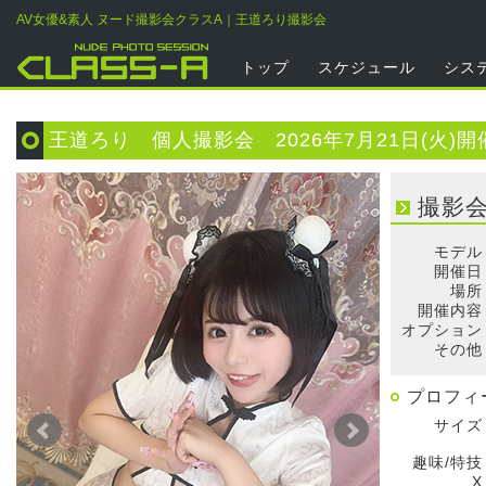
AV女優&素人 ヌード撮影会クラスA｜王道ろり撮影会
トップ
スケジュール
シス
王道ろり 個人撮影会 2026年7月21日(火)開
撮影
モデル
開催日
場所
開催内容
オプション
その他
プロフィ
サイズ
趣味/特技
X