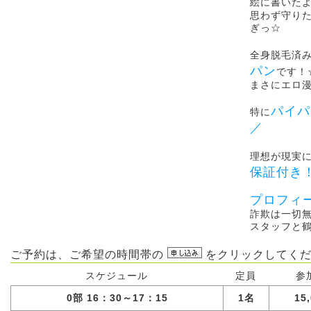
絵に書いた
思わず守り
ぎっ☆
全身脱毛済
パン
です！
まさにエロ
パイパ
特に
／
理想が現実
保証付き
プロフィ
詐欺は一切無
スタッフと鶴
ご予約は、ご希望の時間帯の
をクリックしてくだ
スケジュール
定員
参
0部 16：30～17：15
1名
15