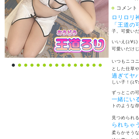
コメント
ロリロリ
「王道の
子。可愛い
いいえ(≧∀≦)
可愛いだけ
いつもニコ
とした仕草
過ぎてヤ
しい子！(≧∇
ずっとこの
一緒にい
トのような
見つめられ
られちゃ
柔らかそう