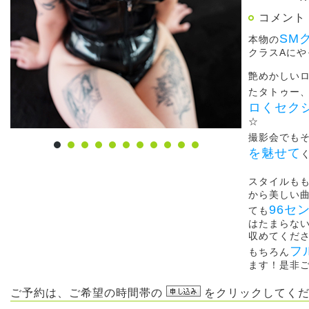
コメント
SM
本物の
クラスAに
艶めかしい
たタトゥー
ロくセク
☆
撮影会でも
を魅せて
スタイルも
から美しい
96セ
ても
はたまらな
収めてくだ
フ
もちろん
ます！是非
ご予約は、ご希望の時間帯の
をクリックしてくだ