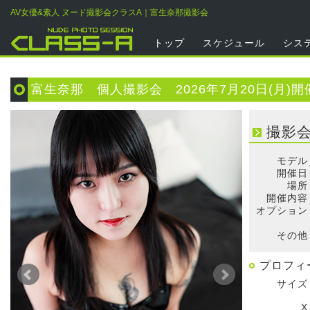
AV女優&素人 ヌード撮影会クラスA｜富生奈那撮影会
トップ
スケジュール
シス
富生奈那 個人撮影会 2026年7月20日(月)開
撮影
モデル
開催日
場所
開催内容
オプション
そ
その他
プロフィ
サイズ
X