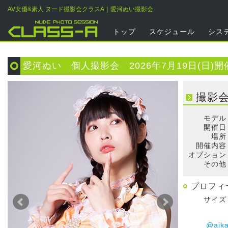
AV女優&素人 ヌード撮影会クラスA｜愛河ぬい撮影会
トップ
スケジュール
シス
愛河ぬい 個人撮影会 2026年7月19日(日)開
撮影
モデル
開催日
場所
開催内容
オプション
その他
プロフィ
サイズ
@aik