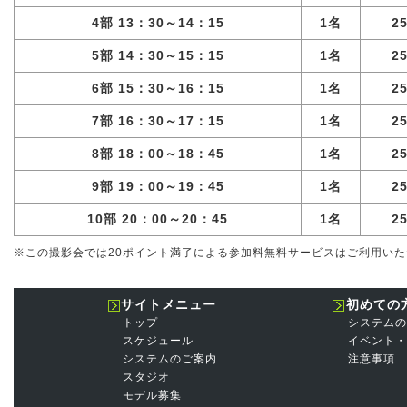
4部 13：30～14：15
1名
2
5部 14：30～15：15
1名
2
6部 15：30～16：15
1名
2
7部 16：30～17：15
1名
2
8部 18：00～18：45
1名
2
9部 19：00～19：45
1名
2
10部 20：00～20：45
1名
2
※この撮影会では20ポイント満了による参加料無料サービスはご利用い
サイトメニュー
初めての
トップ
システムの
スケジュール
イベント・
システムのご案内
注意事項
スタジオ
モデル募集