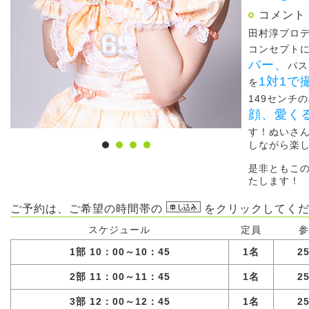
コメント
田村淳プロ
コンセプト
バー、
パス
1対1で
を
149センチ
顔、愛く
す！ぬいさ
しながら楽し
是非ともこ
たします！
ご予約は、ご希望の時間帯の
をクリックしてくだ
スケジュール
定員
参
1部 10：00～10：45
1名
2
2部 11：00～11：45
1名
2
3部 12：00～12：45
1名
2