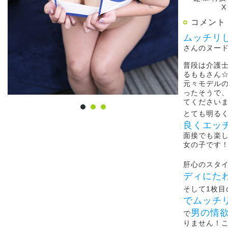
X
コメント
ムッチリ
さんのヌー
普段は介護
るももさん
元々モデル
ったそうで
てください
とても明る
良くエッ
面接でも楽
女の子です
肝心のスタ
ディにた
そして1枚目
でムッチ
男の情
で
りません！