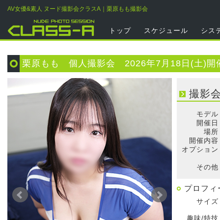
AV女優&素人 ヌード撮影会クラスA｜栗原もも撮影会
トップ
スケジュール
シス
栗原もも 個人撮影会 2026年7月18日(土)開
撮影
モデル
開催日
場所
開催内容
オプション
そ
その他
プロフィ
サイズ
趣味/特技