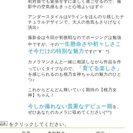
初対面でも緊張せずに楽しく過ごせるので、撮
影中の空気感もきっと心地よいはず☆
アンダースタイルはVラインをほんのり残したナ
チュラルデザインで、大人の色気もさりげなく
演出♪
撮影会は今回が初挑戦なのでポージングは勉強
一生懸命さや初々しさこ
中ですが、その
そ今だけの特別な魅力
です(*´∀｀*)
カメラマンさんと一緒に相談しながら作品を作
「育てる楽しさ」
っていくタイプなので、
を感じられるのも桃乃女神ちゃんの魅力のひと
つ♪
これからどんどん輝いていく期待の【桃乃女
神】ちゃん！
今しか撮れない貴重なデビュー期
を、
ぜひあなたのカメラに収めてください(^^)
をクリックしてください。