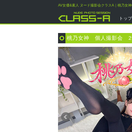
AV女優&素人 ヌード撮影会クラスA｜桃乃女
トッ
桃乃女神 個人撮影会 20