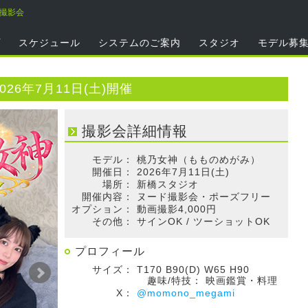
神撮影会
プ
スケジュール
システムのご案内
スタジオ
モデル募
26年7月11日(土)開催
撮影会詳細情報
モデル：
桃乃女神（もものめがみ）
開催日：
2026年7月11日(土)
場所：
新橋スタジオ
開催内容：
ヌード撮影会・ポーズフリー
オプション：
動画撮影4,000円
その他：
サインOK / ツーショットOK
プロフィール
サイズ：
T170 B90(D) W65 H90
趣味/特技：
映画鑑賞・料理
X：
@momono_megami