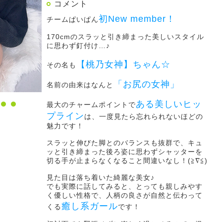
コメント
初New member！
チームぱいぱん
170cmのスラッと引き締まった美しいスタイル
に思わず釘付け…♪
【桃乃女神】ちゃん☆
その名も
「お尻の女神」
名前の由来はなんと
ある美しいヒッ
最大のチャームポイントで
プライン
は、一度見たら忘れられないほどの
魅力です！
スラッと伸びた脚とのバランスも抜群で、キュ
ッと引き締まった後ろ姿に思わずシャッターを
切る手が止まらなくなること間違いなし！(≧∇≦)
見た目は落ち着いた綺麗な美女♪
でも実際に話してみると、とっても親しみやす
く優しい性格で、人柄の良さが自然と伝わって
癒し系ガール
くる
です！