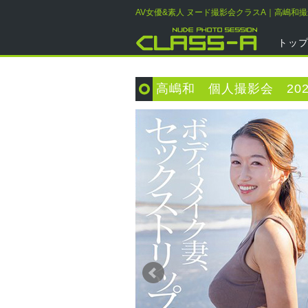
AV女優&素人 ヌード撮影会クラスA｜高嶋和
トッ
高嶋和 個人撮影会 202