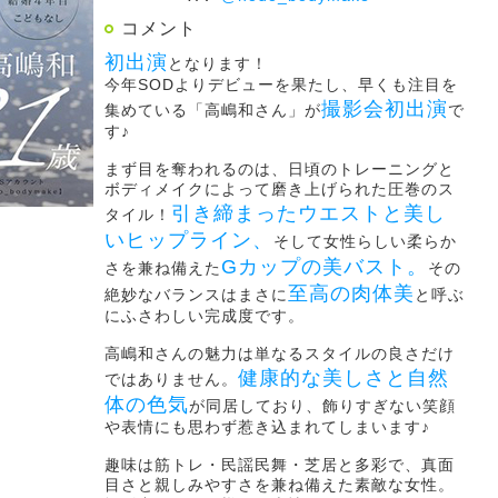
コメント
初出演
となります！
今年SODよりデビューを果たし、早くも注目を
撮影会初出演
集めている「高嶋和さん」が
で
す♪
まず目を奪われるのは、日頃のトレーニングと
ボディメイクによって磨き上げられた圧巻のス
引き締まったウエストと美し
タイル！
いヒップライン、
そして女性らしい柔らか
Gカップの美バスト。
さを兼ね備えた
その
至高の肉体美
絶妙なバランスはまさに
と呼ぶ
にふさわしい完成度です。
高嶋和さんの魅力は単なるスタイルの良さだけ
健康的な美しさと自然
ではありません。
体の色気
が同居しており、飾りすぎない笑顔
や表情にも思わず惹き込まれてしまいます♪
趣味は筋トレ・民謡民舞・芝居と多彩で、真面
目さと親しみやすさを兼ね備えた素敵な女性。