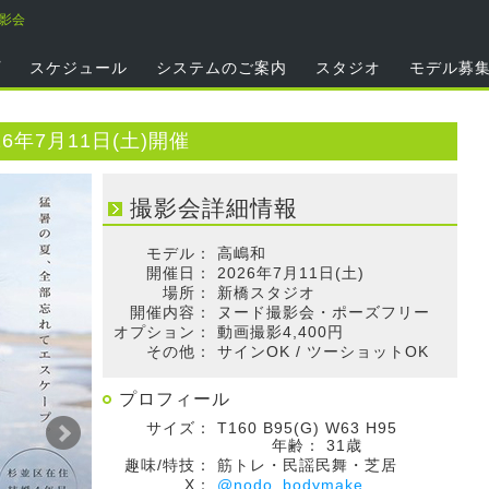
撮影会
プ
スケジュール
システムのご案内
スタジオ
モデル募
6年7月11日(土)開催
撮影会詳細情報
モデル：
高嶋和
開催日：
2026年7月11日(土)
場所：
新橋スタジオ
開催内容：
ヌード撮影会・ポーズフリー
オプション：
動画撮影4,400円
その他：
サインOK / ツーショットOK
プロフィール
サイズ：
T160 B95(G) W63 H95
年齢：
31歳
趣味/特技：
筋トレ・民謡民舞・芝居
X：
@nodo_bodymake