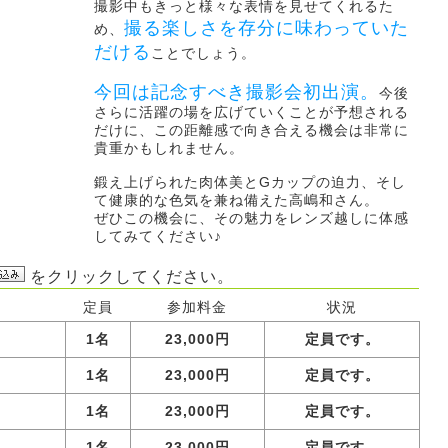
撮影中もきっと様々な表情を見せてくれるた
撮る楽しさを存分に味わっていた
め、
だける
ことでしょう。
今回は記念すべき撮影会初出演。
今後
さらに活躍の場を広げていくことが予想される
だけに、この距離感で向き合える機会は非常に
貴重かもしれません。
鍛え上げられた肉体美とGカップの迫力、そし
て健康的な色気を兼ね備えた高嶋和さん。
ぜひこの機会に、その魅力をレンズ越しに体感
してみてください♪
をクリックしてください。
定員
参加料金
状況
1名
23,000円
定員です。
1名
23,000円
定員です。
1名
23,000円
定員です。
1名
23,000円
定員です。