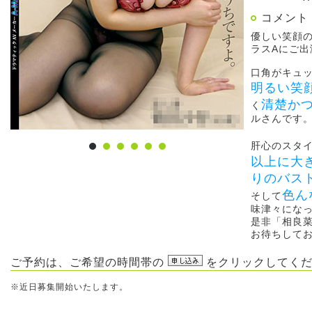
コメント
優しい笑顔
ラスAにご出
口角がキュ
明るい笑
清楚か
く
ルさんです
肝心のスタイ
以上に大
りのバス
色ん
そして
味津々にな
是非「相良
お待ちして
ご予約は、ご希望の時間帯の
をクリックしてくだ
※近日募集開始いたします。