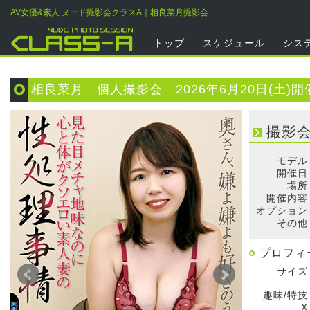
AV女優&素人 ヌード撮影会クラスA｜相良菜月撮影会
トップ
スケジュール
シス
相良菜月 個人撮影会 2026年6月20日(土)開
撮影
モデル
開催日
場所
開催内容
オプション
その他
プロフィ
サイズ
趣味/特技
X