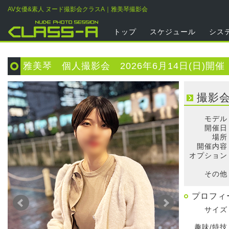
AV女優&素人 ヌード撮影会クラスA｜雅美琴撮影会
トップ
スケジュール
シス
雅美琴 個人撮影会 2026年6月14日(日)開催
撮影
モデル
開催日
場所
開催内容
オプション
そ
その他
プロフィ
サイズ
趣味/特技