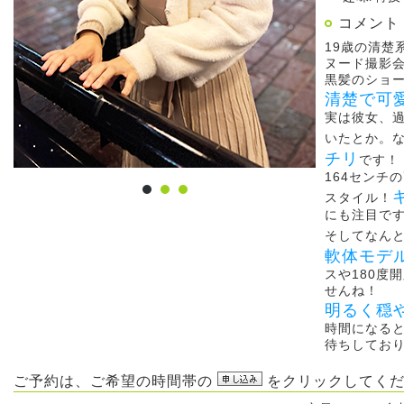
コメント
19歳の清楚
ヌード撮影
黒髪のショ
清楚で可
実は彼女、
いたとか。
チリ
です！
164センチ
スタイル！
にも注目で
そしてなん
軟体モデ
スや180度
せんね！
明るく穏
時間になる
待ちしてお
ご予約は、ご希望の時間帯の
をクリックしてくだ