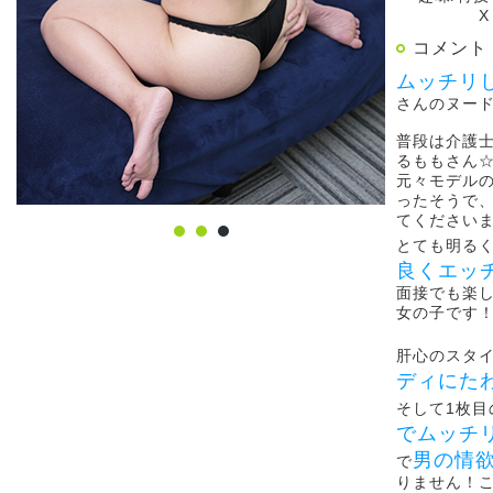
X
コメント
ムッチリ
さんのヌー
普段は介護
るももさん
元々モデル
ったそうで
てください
とても明る
良くエッ
面接でも楽
女の子です
肝心のスタ
ディにた
そして1枚目
でムッチ
男の情
で
りません！