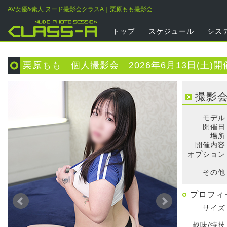
AV女優&素人 ヌード撮影会クラスA｜栗原もも撮影会
トップ
スケジュール
シス
栗原もも 個人撮影会 2026年6月13日(土)開
撮影
モデル
開催日
場所
開催内容
オプション
そ
その他
プロフィ
サイズ
趣味/特技