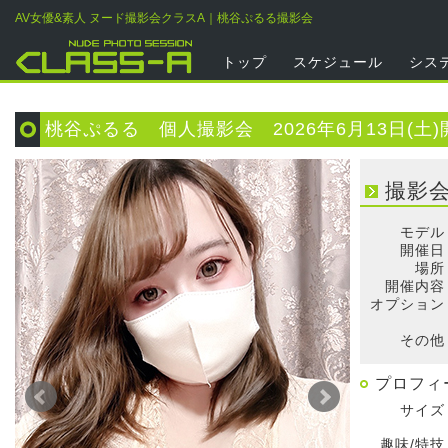
AV女優&素人 ヌード撮影会クラスA｜桃谷ぷるる撮影会
トップ
スケジュール
シス
桃谷ぷるる 個人撮影会 2026年6月13日(土)
撮影
モデル
開催日
場所
開催内容
オプション
そ
その他
プロフィ
サイズ
趣味/特技