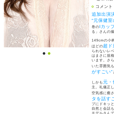
コメント
追加出演
“元保健室
Iカッ
巻の
る」さんの
149cmの
超ド
ほどの
られないレベ
はまさに規
います。さ
いた雰囲気
がすごい”
元・
しかも
主。礼儀正
空気感に癒
タを話す
プにドキッ
自然と会話
モデルさんで