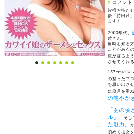
コメント
皆様お待た
優「持田茜
ます！
2000年代、
茜さん。
当時を知る
ことがある
憶が蘇るよ
させてくれ
157cmのス
の整ったプ
を思い出さ
に歳月を重
の艶やか
「あの頃
ル」
、そし
た魅力。
初めて彼女