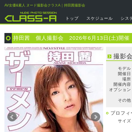
AV女優&素人 ヌード撮影会クラスA｜持田茜撮影会
トップ
スケジュール
シス
持田茜 個人撮影会 2026年6月13日(土)開催
撮影
モデル
開催日
場所
開催内容
オプション
そ
その他
プロフィ
サイズ