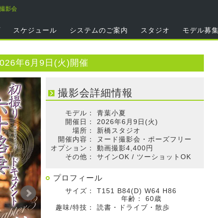
夏撮影会
プ
スケジュール
システムのご案内
スタジオ
モデル募
26年6月9日(火)開催
撮影会詳細情報
モデル：
青葉小夏
開催日：
2026年6月9日(火)
場所：
新橋スタジオ
開催内容：
ヌード撮影会・ポーズフリー
オプション：
動画撮影4,400円
その他：
サインOK / ツーショットOK
プロフィール
サイズ：
T151 B84(D) W64 H86
年齢：
60歳
趣味/特技：
読書・ドライブ・散歩