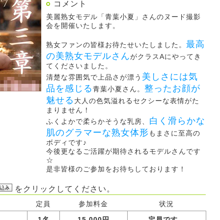
コメント
美麗熟女モデル「青葉小夏」さんのヌード撮影
会を開催いたします。
最高
熟女ファンの皆様お待たせいたしました。
の美熟女モデルさん
がクラスAにやってき
てくださいました。
美しさには気
清楚な雰囲気で上品さが漂う
品を感じる
整ったお顔が
青葉小夏さん。
魅せる
大人の色気溢れるセクシーな表情がた
まりません！
白く滑らかな
ふくよかで柔らかそうな乳房、
肌のグラマーな熟女体形
もまさに至高の
ボディです♪
今後更なるご活躍が期待されるモデルさんです
☆
是非皆様のご参加をお待ちしております！
をクリックしてください。
定員
参加料金
状況
1名
15,000円
定員です。