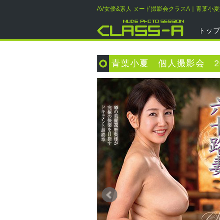
AV女優&素人 ヌード撮影会クラスA｜青葉小
トッ
青葉小夏 個人撮影会 20