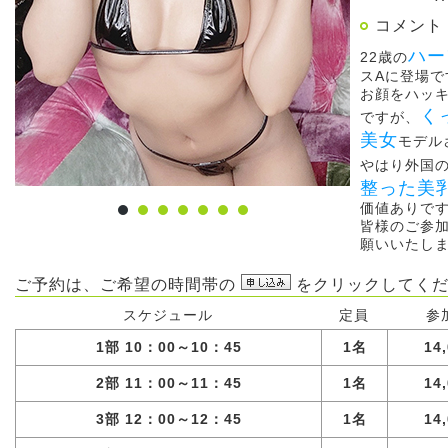
コメント
ハー
22歳の
スAに登場で
お顔をハッ
く
ですが、
美女
モデル
やはり外国
整った美
価値ありで
皆様のご参
願いいたし
ご予約は、ご希望の時間帯の
をクリックしてくだ
スケジュール
定員
参
1部 10：00～10：45
1名
14
2部 11：00～11：45
1名
14
3部 12：00～12：45
1名
14