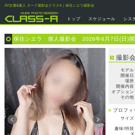
AV女優&素人 ヌード撮影会クラスA｜保住シエラ撮影会
トップ
スケジュール
シス
保住シエラ 個人撮影会 2026年6月7日(日)
撮影
モデル
開催日
場所
開催内容
オプション
その他
プロフィ
サイズ
趣味/特技
X