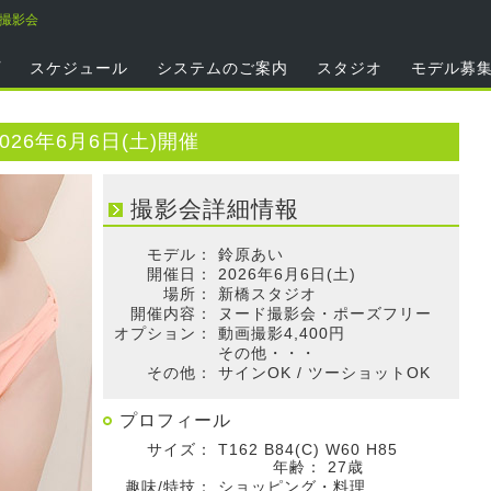
い撮影会
プ
スケジュール
システムのご案内
スタジオ
モデル募
26年6月6日(土)開催
撮影会詳細情報
モデル：
鈴原あい
開催日：
2026年6月6日(土)
場所：
新橋スタジオ
開催内容：
ヌード撮影会・ポーズフリー
オプション：
動画撮影4,400円
その他・・・
その他：
サインOK / ツーショットOK
プロフィール
サイズ：
T162 B84(C) W60 H85
年齢：
27歳
趣味/特技：
ショッピング・料理