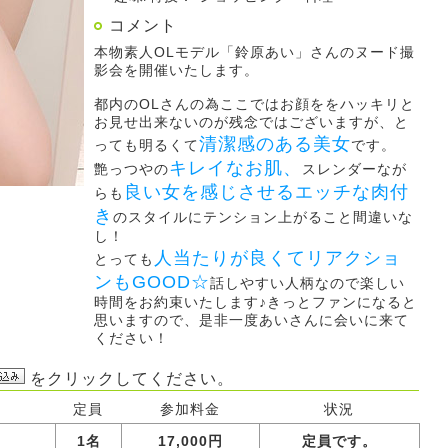
コメント
本物素人OLモデル「鈴原あい」さんのヌード撮
影会を開催いたします。
都内のOLさんの為ここではお顔ををハッキリと
お見せ出来ないのが残念ではございますが、と
清潔感のある美女
っても明るくて
です。
キレイなお肌、
艶っつやの
スレンダーなが
良い女を感じさせるエッチな肉付
らも
き
のスタイルにテンション上がること間違いな
し！
人当たりが良くてリアクショ
とっても
ンもGOOD☆
話しやすい人柄なので楽しい
時間をお約束いたします♪きっとファンになると
思いますので、是非一度あいさんに会いに来て
ください！
をクリックしてください。
定員
参加料金
状況
1名
17,000円
定員です。