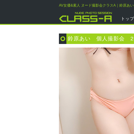
AV女優&素人 ヌード撮影会クラスA｜鈴原あ
トッ
鈴原あい 個人撮影会 20