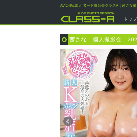
AV女優&素人 ヌード撮影会クラスA｜茜さな
トッ
茜さな 個人撮影会 202