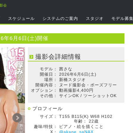
撮影会
プ
スケジュール
システムのご案内
スタジオ
モデル募
6年6月6日(土)開催
撮影会詳細情報
モデル：
茜さな
開催日：
2026年6月6日(土)
場所：
新橋スタジオ
開催内容：
ヌード撮影会・ポーズフリー
オプション：
動画撮影4,400円
その他：
サインOK / ツーショットOK
プロフィール
サイズ：
T155 B115(K) W68 H102
年齢：
22歳
趣味/特技：
ピアノ・絵を描くこと
X：
@akane_saNAX