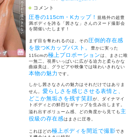
コメント
圧巻の115cm・Kカップ！
規格外の超豊
満ボディを誇る「茜さな」さんのヌード撮影会
を開催いたします！
圧倒的存在感
まず目を奪われるのは、その
を放つKカップバスト。
豊かに実った
極上プロポーション
115cmの
は、まさに唯
一無二。視界いっぱいに広がる迫力と柔らかな
曲線美は、グラビアや映像では味わいきれない
本物の魅力
です。
しかし茜さなさんの魅力はそれだけではありま
愛らしさを感じさせる表情と、
せん。
どこか無垢さを残す笑顔
が、ダイナマイ
トボディとの鮮烈なギャップを生み出します。
主
溢れ出すボリューム感、どの角度から見ても
役級の存在感
はまさに圧巻。
極上ボディを間近で撮影
これほどの
でき
る機会はまさに特別。