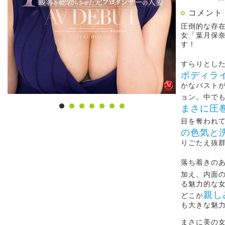
コメント
圧倒的な存在
女「葉月保
す！
すらりとし
ボディラ
かなバスト
ョン。中で
まさに圧
目を奪われ
の色気と
りごたえ抜
落ち着きの
加え、内面
る魅力的な
親し
どこか
も大きな魅
まさに美の