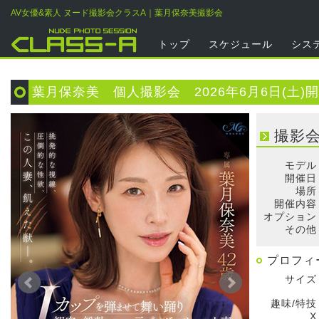
AV女優&素人 ヌード撮影会クラスA｜葉月保奈美撮影会
トップ
スケジュール
シス
葉月保奈美 個人撮影会 2026年6月6日(土)
撮影
モデル
開催日
場所
開催内容
オプション
その他
プロフィ
サイズ
趣味/特技
X