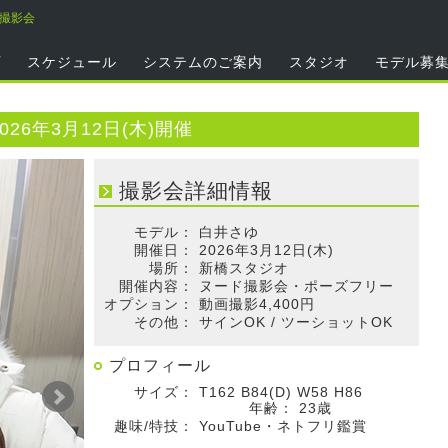
ゆ撮影会
プ
スケジュール
システムのご案内
スタジオ
モデル募
26年3月12日(木)開催
撮影会詳細情報
モデル：
白井さゆ
開催日：
2026年3月12日(木)
場所：
新橋スタジオ
開催内容：
ヌード撮影会・ポーズフリー
オプション：
動画撮影4,400円
その他：
サインOK / ツーショットOK
プロフィール
サイズ：
T162 B84(D) W58 H86
年齢：
23歳
趣味/特技：
YouTube・ネトフリ鑑賞