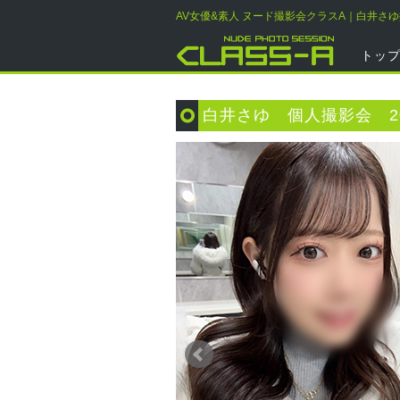
AV女優&素人 ヌード撮影会クラスA｜白井さ
トッ
白井さゆ 個人撮影会 20