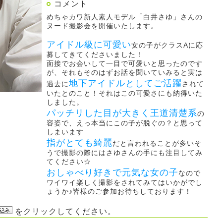
コメント
めちゃカワ新人素人モデル「白井さゆ」さんの
ヌード撮影会を開催いたします。
アイドル級に可愛い
女の子がクラスAに応
募してきてくださいました！
面接でお会いして一目で可愛いと思ったのです
が、それもそのはずお話を聞いていみると実は
地下アイドルとしてご活躍
過去に
されて
いたとのこと！それはこの可愛さにも納得いた
しました。
パッチリした目が大きく王道清楚系
の
容姿で、えっ本当にこの子が脱ぐの？と思って
しまいます
指がとても綺麗
だと言われることが多いそ
うで撮影の際にはさゆさんの手にも注目してみ
てください☆
おしゃべり好きで元気な女の子
なので
ワイワイ楽しく撮影をされてみてはいかがでし
ょうか♪皆様のご参加お待ちしております！
をクリックしてください。