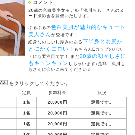
コメント
20歳の色白美少女モデル「流川もも」さんのヌ
ード撮影会を開催いたします。
色白美肌が魅力的なキュート
ぷるぷるの
美人さん
が登場です！
下半身とお尻が
細身なのに少し厚みのある
とにかくエロい！
もちろんEカップのバス
20歳の初々しさに
トにも要注目です！ まだ
もキュンキュン
しちゃいます♪是非、流川も
もさんに会いに来てください☆
をクリックしてください。
定員
参加料金
状況
1名
20,000円
定員です。
1名
20,000円
定員です。
1名
20,000円
定員です。
1名
20,000円
定員です。