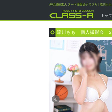
AV女優&素人 ヌード撮影会クラスA｜流川も
トッ
流川もも 個人撮影会 20