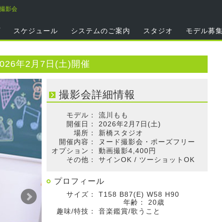
も撮影会
プ
スケジュール
システムのご案内
スタジオ
モデル募
26年2月7日(土)開催
撮影会詳細情報
モデル：
流川もも
開催日：
2026年2月7日(土)
場所：
新橋スタジオ
開催内容：
ヌード撮影会・ポーズフリー
オプション：
動画撮影4,400円
その他：
サインOK / ツーショットOK
プロフィール
サイズ：
T158 B87(E) W58 H90
年齢：
20歳
趣味/特技：
音楽鑑賞/歌うこと