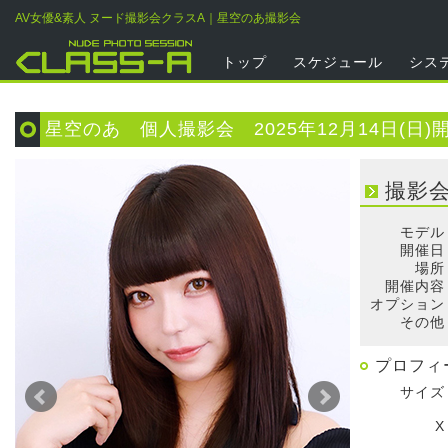
AV女優&素人 ヌード撮影会クラスA｜星空のあ撮影会
トップ
スケジュール
シス
星空のあ 個人撮影会 2025年12月14日(日)
撮影
モデル
開催日
場所
開催内容
オプション
その他
プロフィ
サイズ
X