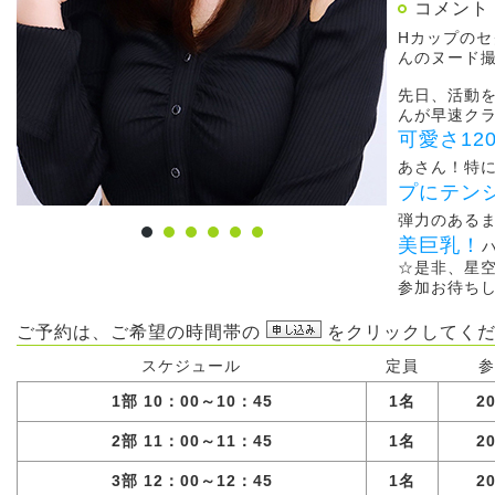
コメント
Hカップの
んのヌード
先日、活動
んが早速クラ
可愛さ12
あさん！特
プにテン
弾力のある
美巨乳！
☆是非、星
参加お待ち
ご予約は、ご希望の時間帯の
をクリックしてくだ
スケジュール
定員
参
1部 10：00～10：45
1名
2
2部 11：00～11：45
1名
2
3部 12：00～12：45
1名
2