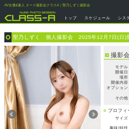
AV女優&素人 ヌード撮影会クラスA｜聖乃しずく撮影会
トップ
スケジュール
シス
聖乃しずく 個人撮影会 2025年12月7日(日)
撮影
モデル
開催日
場所
開催内容
オプション
そ
その他
プロフィ
サイズ
趣味/特技