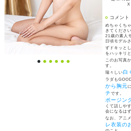
X
コメント
めちゃくち
きてくださ
21歳の素人
日頃モデル
ずドキッと
をハッキリ
このお写真
す。
白
瑞々しい
ラダもGOO
から胸元
チ
です。
ポージン
くて話しや
会になるは
なお、アニ
レ衣装の
のこと。