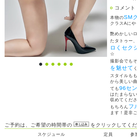
コメント
SM
本物の
クラスAに
艶めかしい
たタトゥー
ロくセク
☆
撮影会でも
を魅せて
スタイルも
から美しい
96セ
ても
はたまらな
収めてくだ
フ
もちろん
ます！是非
ご予約は、ご希望の時間帯の
をクリックしてくだ
スケジュール
定員
参