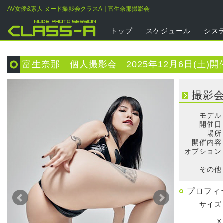
AV女優&素人 ヌード撮影会クラスA｜富生奈那撮影会
トップ
スケジュール
シス
富生奈那 個人撮影会 2025年12月6日(土)開
撮影
モデル
開催日
場所
開催内容
オプション
そ
その他
プロフィ
サイズ
X