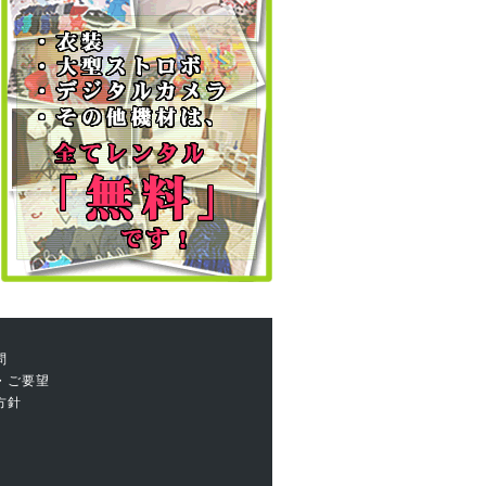
問
・ご要望
方針