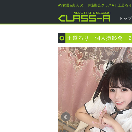
AV女優&素人 ヌード撮影会クラスA｜王道ろ
トッ
王道ろり 個人撮影会 20