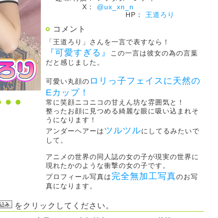
X：
@ux_xn_n
HP：
王道ろり
コメント
「王道ろり」さんを一言で表すなら！
『可愛すぎる』
この一言は彼女の為の言葉
だと感じました。
ロリっ子フェイスに天然の
可愛い丸顔の
Eカップ！
常に笑顔ニコニコの甘えん坊な雰囲気と！
整ったお顔に見つめる綺麗な眼に吸い込まれそ
うになります！
ツルツル
アンダーヘアーは
にしてるみたいで
して。
アニメの世界の同人誌の女の子が現実の世界に
現れたかのような衝撃の女の子です。
完全無加工写真
プロフィール写真は
のお写
真になります。
をクリックしてください。