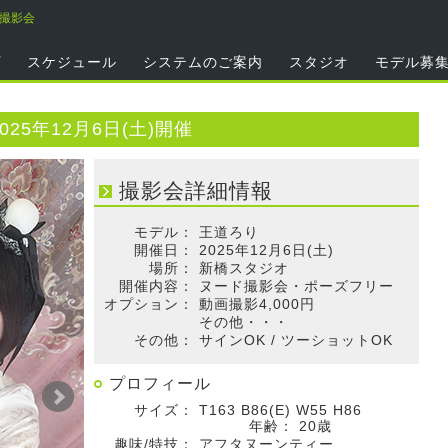
り撮影会
プ
スケジュール
システムのご案内
スタジオ
モデル募
25年12月6日(土)開催
撮影会詳細情報
モデル：
王道ろり
開催日：
2025年12月6日(土)
場所：
新橋スタジオ
開催内容：
ヌード撮影会・ポーズフリー
オプション：
動画撮影4,000円
その他・・・
その他：
サインOK / ツーショットOK
プロフィール
サイズ：
T163 B86(E) W55 H86
年齢：
20歳
趣味/特技：
アフタヌーンティー