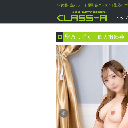
AV女優&素人 ヌード撮影会クラスA｜聖乃し
トッ
聖乃しずく 個人撮影会 2