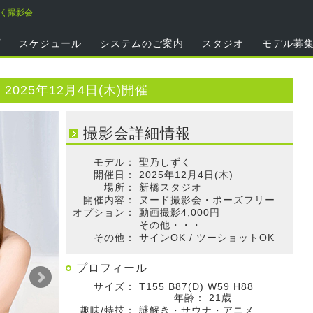
ずく撮影会
プ
スケジュール
システムのご案内
スタジオ
モデル募
025年12月4日(木)開催
撮影会詳細情報
モデル：
聖乃しずく
開催日：
2025年12月4日(木)
場所：
新橋スタジオ
開催内容：
ヌード撮影会・ポーズフリー
オプション：
動画撮影4,000円
その他・・・
その他：
サインOK / ツーショットOK
プロフィール
サイズ：
T155 B87(D) W59 H88
年齢：
21歳
趣味/特技：
謎解き・サウナ・アニメ