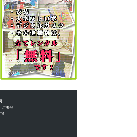
問
・ご要望
方針