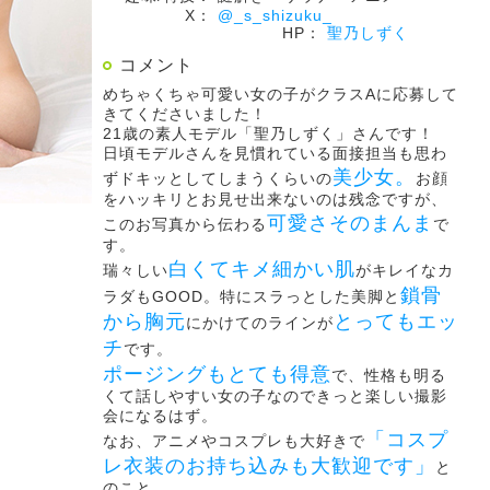
X：
@_s_shizuku_
HP：
聖乃しずく
コメント
めちゃくちゃ可愛い女の子がクラスAに応募して
きてくださいました！
21歳の素人モデル「聖乃しずく」さんです！
日頃モデルさんを見慣れている面接担当も思わ
美少女。
ずドキッとしてしまうくらいの
お顔
をハッキリとお見せ出来ないのは残念ですが、
可愛さそのまんま
このお写真から伝わる
で
す。
白くてキメ細かい肌
瑞々しい
がキレイなカ
鎖骨
ラダもGOOD。特にスラっとした美脚と
から胸元
とってもエッ
にかけてのラインが
チ
です。
ポージングもとても得意
で、性格も明る
くて話しやすい女の子なのできっと楽しい撮影
会になるはず。
「コスプ
なお、アニメやコスプレも大好きで
レ衣装のお持ち込みも大歓迎です」
と
のこと。