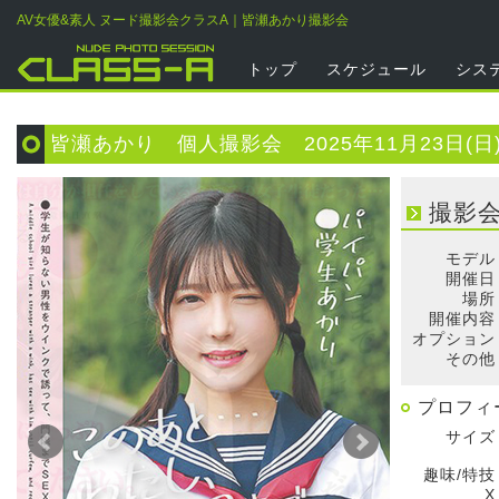
AV女優&素人 ヌード撮影会クラスA｜皆瀬あかり撮影会
トップ
スケジュール
シス
皆瀬あかり 個人撮影会 2025年11月23日(日
撮影
モデル
開催日
場所
開催内容
オプション
その他
プロフィ
サイズ
趣味/特技
X