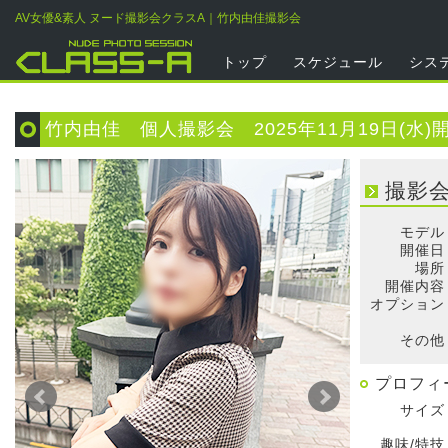
AV女優&素人 ヌード撮影会クラスA｜竹内由佳撮影会
トップ
スケジュール
シス
竹内由佳 個人撮影会 2025年11月19日(水)
撮影
モデル
開催日
場所
開催内容
オプション
そ
その他
プロフィ
サイズ
趣味/特技