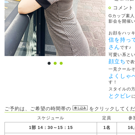
コメント
Gカップ素
影会を開催
お顔をハッ
信を持っ
さん
です♪
可愛い系と
顔立ち
で表
一見クール
よくしゃ
す！
スタイルの
とクビレ
ご予約は、ご希望の時間帯の
をクリックしてくだ
スケジュール
定員
参
1部 14：30～15：15
1名
16