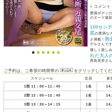
コメント
豊満ボディ
のヌード撮
100セ
尻
の豊満な
熟
さ満載！
デルさんで
優しく親し
れた大人
西島美里さ
ご予約は、ご希望の時間帯の
をクリックしてくだ
スケジュール
定員
参
1部 11：00～11：45
1名
14
2部 12：00～12：45
1名
14
3部 13：30～14：15
1名
14