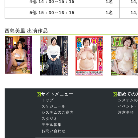
4部 14：30～15：15
1名
14
5部 15：30～16：15
1名
14
西島美里 出演作品
サイトメニュー
初めての
トップ
システムの
スケジュール
イベント・
システムのご案内
注意事項
スタジオ
モデル募集
お問い合わせ