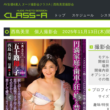
AV女優&素人 ヌード撮影会クラスA｜西島美里撮影会
トップ
スケジュール
シス
西島美里 個人撮影会 2025年11月13日(木)
撮影
モデル
開催日
場所
開催内容
オプション
その他
プロフィ
サイズ
趣味/特技
X