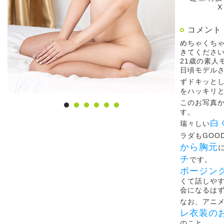
X
コメント
めちゃくち
きてくださ
21歳の素人
日頃モデル
ずドキッと
をハッキリ
このお写真
す。
白
瑞々しい
ラダもGOO
から胸元
チ
です。
ポージン
くて話しや
会になるは
なお、アニ
レ衣装の
のこと。