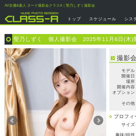
AV女優&素人 ヌード撮影会クラスA｜聖乃しずく撮影会
トップ
スケジュール
シス
聖乃しずく 個人撮影会 2025年11月6日(木)
撮影
モデル
開催日
場所
開催内容
オプション
そ
その他
プロフィ
サイズ
趣味/特技