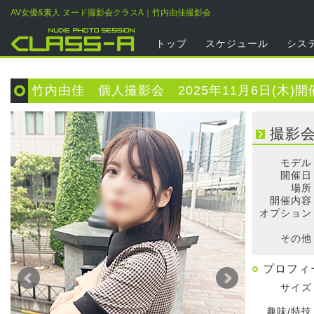
AV女優&素人 ヌード撮影会クラスA｜竹内由佳撮影会
トップ
スケジュール
シス
竹内由佳 個人撮影会 2025年11月6日(木)開
撮影
モデル
開催日
場所
開催内容
オプション
そ
その他
プロフィ
サイズ
趣味/特技