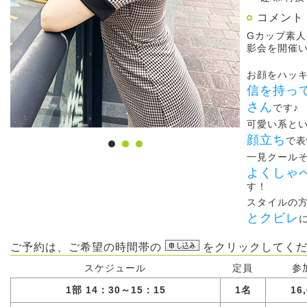
コメント
Gカップ素
影会を開催
お顔をハッ
信を持っ
さん
です♪
可愛い系と
顔立ち
で表
一見クール
よくしゃ
す！
スタイルの
とクビレ
ご予約は、ご希望の時間帯の
をクリックしてくだ
スケジュール
定員
参
1部 14：30～15：15
1名
16