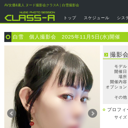
AV女優&素人 ヌード撮影会クラスA｜白雪撮影会
トップ
スケジュール
シス
白雪 個人撮影会 2025年11月5日(水)開催
撮影
モデル
開催日
場所
開催内容
オプション
そ
その他
プロフィ
サイズ