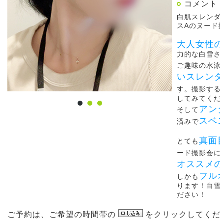
コメント
白肌スレン
スAのヌー
大人女性
力的な白雪
ご趣味の水
いスレン
す。撮影す
してみてく
アン
そして
スベ
済みで
真面
とても
ード撮影会
オススメ
フル
しかも
ります！白雪
ださい！
ご予約は、ご希望の時間帯の
をクリックしてくだ