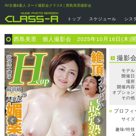
AV女優&素人 ヌード撮影会クラスA｜西島美里撮影会
トップ
スケジュール
シス
西島美里 個人撮影会 2025年10月16日(木)
撮影
モデル
開催日
場所
開催内容
オプション
その他
プロフィ
サイズ
趣味/特技
X