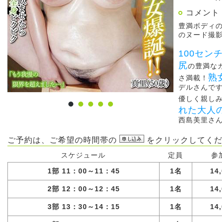
コメント
豊満ボディ
のヌード撮
100セ
尻
の豊満な
熟
さ満載！
デルさんで
優しく親し
れた大人
西島美里さ
ご予約は、ご希望の時間帯の
をクリックしてくだ
スケジュール
定員
参
1部 11：00～11：45
1名
14
2部 12：00～12：45
1名
14
3部 13：30～14：15
1名
14