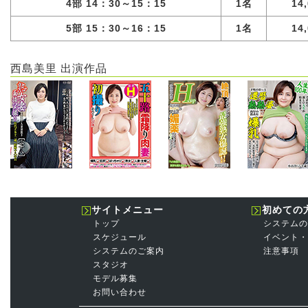
4部 14：30～15：15
1名
14
5部 15：30～16：15
1名
14
西島美里 出演作品
サイトメニュー
初めての
トップ
システムの
スケジュール
イベント・
システムのご案内
注意事項
スタジオ
モデル募集
お問い合わせ