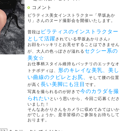
コメント
ピラティス美女インストラクター「早坂あか
り」さんのヌード撮影会を開催いたします。
ピラティスのインストラクター
普段は
として活躍
されている早坂あかりさん♪
お顔をハッキリとお見せすることはできません
セクシー系の
が、大人の色っぽさが溢れる
美女☆
お仕事柄スタイル維持もバッチリのエッチなオ
形のキレイな美乳、美し
トナボディは、
い曲線のクビレとお尻、
そして腰の位置
長い美脚にも注目
が高く
です。
今のカラダを撮
写真を撮られるのが好きで
られたい
という思いから、今回ご応募くださ
いました！
そんなあかりさんをカメラに収めてみてはいか
がでしょうか。是非皆様のご参加をお待ちして
おります。