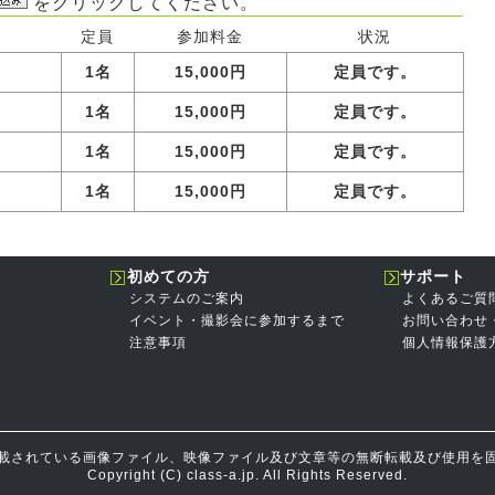
をクリックしてください。
定員
参加料金
状況
1名
15,000円
定員です。
1名
15,000円
定員です。
1名
15,000円
定員です。
1名
15,000円
定員です。
初めての方
サポート
システムのご案内
よくあるご質
イベント・撮影会に参加するまで
お問い合わせ
注意事項
個人情報保護
載されている画像ファイル、映像ファイル及び文章等の無断転載及び使用を
Copyright (C) class-a.jp. All Rights Reserved.