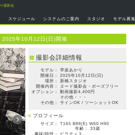
かり撮影会
プ
スケジュール
システムのご案内
スタジオ
モデル募
025年10月12日(日)開催
撮影会詳細情報
モデル：
早坂あかり
開催日：
2025年10月12日(日)
場所：
新橋スタジオ
開催内容：
ヌード撮影会・ポーズフリー
オプション：
動画撮影4,400円
その他・・・
その他：
サインOK / ツーショットOK
プロフィール
サイズ：
T165 B88(E) W60 H90
年齢：
33歳
趣味/特技：
ピラティス