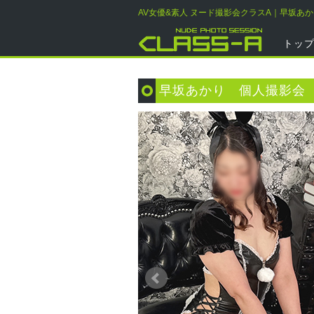
AV女優&素人 ヌード撮影会クラスA｜早坂あ
トッ
早坂あかり 個人撮影会 2