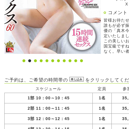
X
コメント
皆様お待た
誰もが必ず
優の「真木
定いたしま
この美しい
国宝級です
なく。早い
ご予約は、ご希望の時間帯の
をクリックしてくだ
スケジュール
定員
参
1部 10：00～10：45
1名
35
2部 11：00～11：45
1名
35
3部 12：00～12：45
1名
35