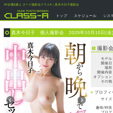
AV女優&素人 ヌード撮影会クラスA｜真木今日子撮影会
トップ
スケジュール
シス
真木今日子 個人撮影会 2025年10月10日(金
撮影
モデル
開催日
場所
開催内容
オプション
その他
プロフィ
サイズ
趣味/特技
ブログ