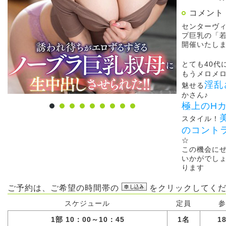
コメント
センターヴ
プ巨乳の「
開催いたし
とても40代
もうメロメ
淫乱
魅せる
かさん♪
極上のH
スタイル！
のコント
☆
この機会に
いかがでし
ります
ご予約は、ご希望の時間帯の
をクリックしてくだ
スケジュール
定員
参
1部 10：00～10：45
1名
1