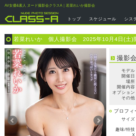
AV女優&素人 ヌード撮影会クラスA｜若菜れいか撮影会
トップ
スケジュール
シス
若菜れいか 個人撮影会 2025年10月4日(土)
撮影
モデル
開催日
場所
開催内容
オプション
その他
プロフィ
サイズ
趣味/特技
X