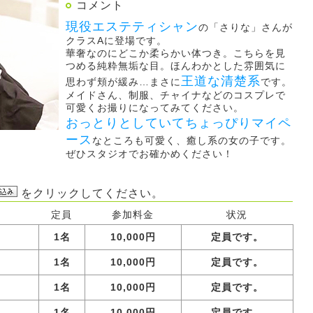
コメント
現役エステティシャン
の「さりな」さんが
クラスAに登場です。
華奢なのにどこか柔らかい体つき。こちらを見
つめる純粋無垢な目。ほんわかとした雰囲気に
王道な清楚系
思わず頬が緩み…まさに
です。
メイドさん、制服、チャイナなどのコスプレで
可愛くお撮りになってみてください。
おっとりとしていてちょっぴりマイペ
ース
なところも可愛く、癒し系の女の子です。
ぜひスタジオでお確かめください！
をクリックしてください。
定員
参加料金
状況
1名
10,000円
定員です。
1名
10,000円
定員です。
1名
10,000円
定員です。
1名
10,000円
定員です。