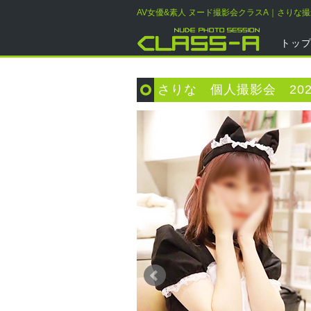
AV女優&素人 ヌード撮影会クラスA｜さりな
トッ
さりな 個人撮影会 202