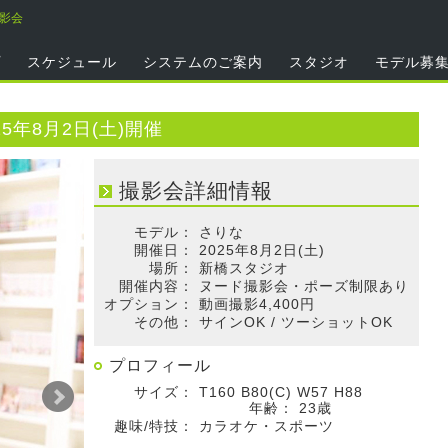
撮影会
プ
スケジュール
システムのご案内
スタジオ
モデル募
5年8月2日(土)開催
撮影会詳細情報
モデル：
さりな
開催日：
2025年8月2日(土)
場所：
新橋スタジオ
開催内容：
ヌード撮影会・ポーズ制限あり
オプション：
動画撮影4,400円
その他：
サインOK / ツーショットOK
プロフィール
サイズ：
T160 B80(C) W57 H88
年齢：
23歳
趣味/特技：
カラオケ・スポーツ