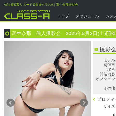
AV女優&素人 ヌード撮影会クラスA｜富生奈那撮影会
トップ
スケジュール
シス
富生奈那 個人撮影会 2025年8月2日(土)開催
撮影
モデル
開催日
場所
開催内容
オプション
そ
その他
プロフィ
サイズ
X