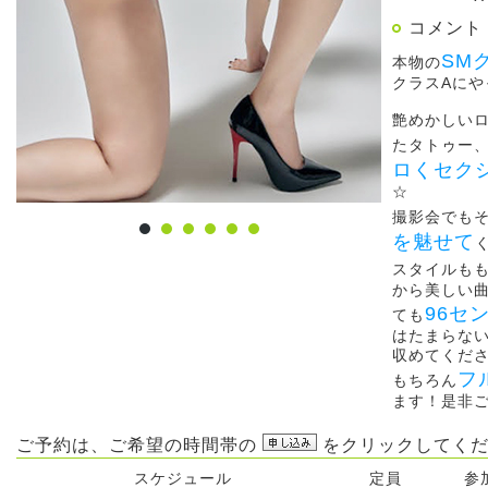
コメント
SM
本物の
クラスAに
艶めかしい
たタトゥー
ロくセク
☆
撮影会でも
を魅せて
スタイルも
から美しい
96セ
ても
はたまらな
収めてくだ
フ
もちろん
ます！是非
ご予約は、ご希望の時間帯の
をクリックしてくだ
スケジュール
定員
参